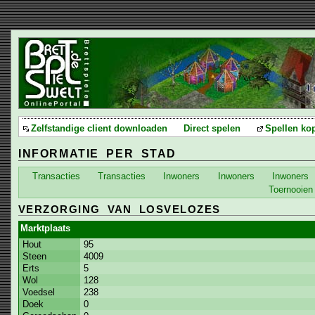
Zelfstandige client downloaden
Direct spelen
Spellen ko
INFORMATIE PER STAD
Transacties
Transacties
Inwoners
Inwoners
Inwoners
Toernooien
VERZORGING VAN LOSVELOZES
Marktplaats
Hout
95
Steen
4009
Erts
5
Wol
128
Voedsel
238
Doek
0