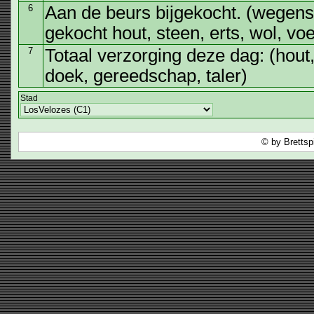
6
Aan de beurs bijgekocht. (wegens
gekocht hout, steen, erts, wol, v
7
Totaal verzorging deze dag: (hout,
doek, gereedschap, taler)
Stad
© by Brettsp