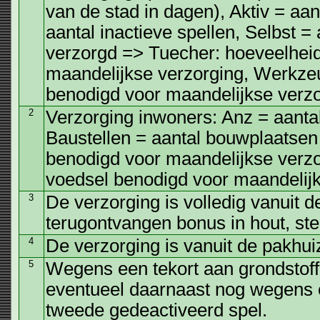
van de stad in dagen), Aktiv = aant
aantal inactieve spellen, Selbst =
verzorgd => Tuecher: hoeveelhei
maandelijkse verzorging, Werkze
benodigd voor maandelijkse verzo
2
Verzorging inwoners: Anz = aantal
Baustellen = aantal bouwplaatsen
benodigd voor maandelijkse verzo
voedsel benodigd voor maandelijk
3
De verzorging is volledig vanuit 
terugontvangen bonus in hout, stee
4
De verzorging is vanuit de pakhu
5
Wegens een tekort aan grondstoff
eventueel daarnaast nog wegens e
tweede gedeactiveerd spel.