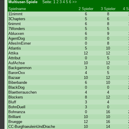
Multiuser-Spiele
Seite:
1
2
3
4
5
6
>>
Spielname
2 Spieler
3 Spieler
4 S
11nimmt
6
8
3Chapters
5
6
6nimmt
6
8
7Wonders
5
5
Abluxxen
6
9
AgentDog
0
0
AllesImEimer
0
8
Atlantis
5
10
Attika
12
12
Attribut
0
5
AufAchse
10
12
Backgammon
3
0
BaronOxx
4
5
Bazaar
10
12
Biberbande
6
10
BlackDog
0
0
Blaetterrauschen
4
4
Blockers
8
12
Bluff
3
4
BohnDuell
3
0
Bohnanza
0
16
Brilliant
10
10
Bruegge
12
16
CC-BurgfraeuleinUndDrache
10
14