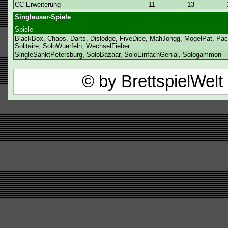
CC-Erweiterung
11
13
Singleuser-Spiele
Spiele
BlackBox, Chaos, Darts, Dislodge, FiveDice, MahJongg, MogelPat, PacM
Solitaire, SoloWuerfeln, WechselFieber
SingleSanktPetersburg, SoloBazaar, SoloEinfachGenial, Sologammon
© by BrettspielWel