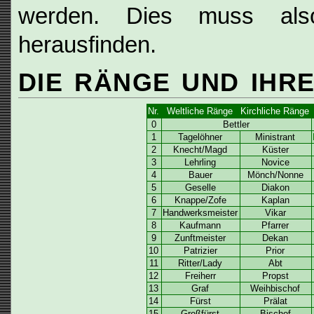
werden. Dies muss als
herausfinden.
DIE RÄNGE UND IHR
Nr.
Weltliche Ränge
Kirchliche Ränge
0
Bettler
1
Tagelöhner
Ministrant
2
Knecht/Magd
Küster
3
Lehrling
Novice
4
Bauer
Mönch/Nonne
5
Geselle
Diakon
6
Knappe/Zofe
Kaplan
7
Handwerksmeister
Vikar
8
Kaufmann
Pfarrer
9
Zunftmeister
Dekan
10
Patrizier
Prior
11
Ritter/Lady
Abt
12
Freiherr
Propst
13
Graf
Weihbischof
14
Fürst
Prälat
15
Großfürst
Bischof