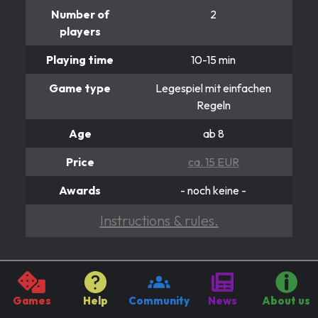
Number of
2
players
Playing time
10-15 min
Game type
Legespiel mit einfachen
Regeln
Age
ab 8
Price
ca. 15 EUR
Awards
- noch keine -
Instructions & rules.
DRACHENHERZ
Es ist wieder Zeit für Helden
Games
Help
Community
News
About us