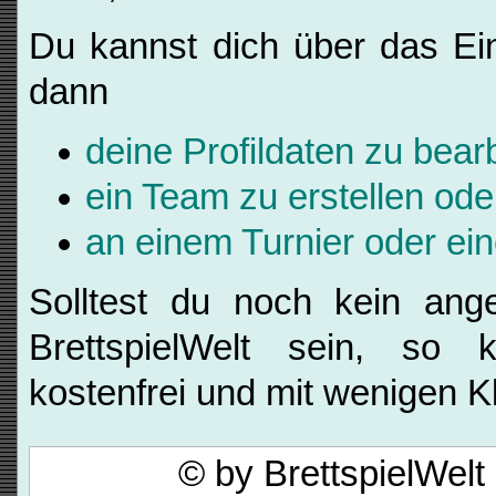
Du kannst dich über das Ei
dann
deine Profildaten zu bear
ein Team zu erstellen ode
an einem Turnier oder ein
Solltest du noch kein ang
BrettspielWelt sein, so 
kostenfrei und mit wenigen K
© by BrettspielWel